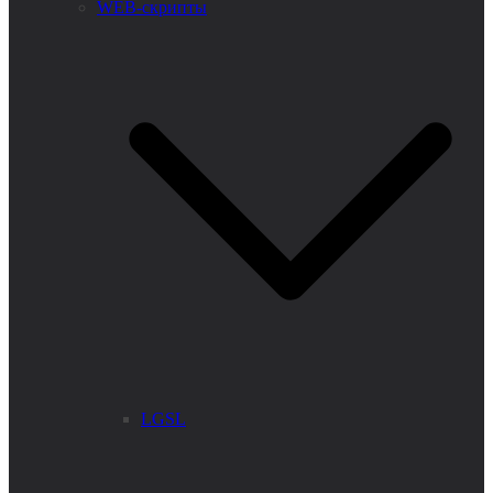
WEB-скрипты
LGSL