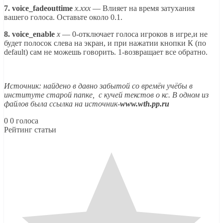
7. voice_fadeouttime
x.xxx
— Влияет на время затухания
вашего голоса. Оставьте около 0.1.
8. voice_enable
x
— 0-отключает голоса игроков в игре,и не
будет полосок слева на экран, и при нажатии кнопки К (по
default) сам не можешь говорить. 1-возвращает все обратно.
Источник: найдено в давно забытой со времён учёбы в
институте старой папке, с кучей текстов о кс. В одном из
файлов была ссылка на источник-
www.wth.pp.ru
0
0
голоса
Рейтинг статьи