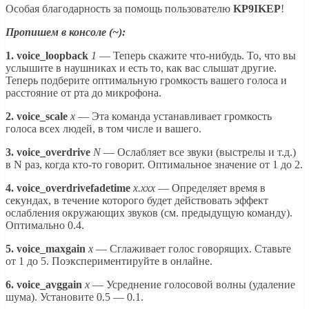
Особая благодарность за помощь пользователю
KP9IKEP
!
Пропишем в консоле (~):
1. voice_loopback
1
— Теперь скажите что-нибудь. То, что вы
услышите в наушниках и есть то, как вас слышат другие.
Теперь подберите оптимальную громкость вашего голоса и
расстояние от рта до микрофона.
2. voice_scale
x
— Эта команда устанавливает громкость
голоса всех людей, в том числе и вашего.
3. voice_overdrive
N
— Ослабляет все звуки (выстрелы и т.д.)
в N раз, когда кто-то говорит. Оптимальное значение от 1 до 2.
4. voice_overdrivefadetime
x.xxx
— Определяет время в
секундах, в течение которого будет действовать эффект
ослабления окружающих звуков (см. предыдущую команду).
Оптимально 0.4.
5. voice_maxgain
x
— Сглаживает голос говорящих. Ставьте
от 1 до 5. Поэкспериментируйте в онлайне.
6. voice_avggain
x
— Усреднение голосовой волны (удаление
шума). Установите 0.5 — 0.1.